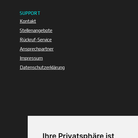
SUPPORT
Kontakt
Stellenangebote
Rückruf-Service
Ansprechpartner
Impressum
Datenschutzerklärung
© 1993–2026 A·O·G
– Alle Rechte
vorbehalten.
Web-Design + SEO
Carlheinz Schichl
Ihre Privatsphäre ist