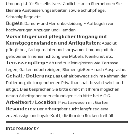
Umgang ist für Sie selbstverständlich – auch übernehmen Sie
kleinere Ausbesserungsarbeiten sowie Schuhpflege,
Schrankpflege etc.
𝗕ü𝗴𝗲𝗹𝗻: Damen- und Herrenbekleidung – Aufbügeln von
hochwertigen Anzügen und Hemden.
𝗩𝗼𝗿𝘀𝗶𝗰𝗵𝘁𝗶𝗴𝗲𝗿 𝘂𝗻𝗱 𝗽𝗳𝗹𝗲𝗴𝗹𝗶𝗰𝗵𝗲𝗿 𝗨𝗺𝗴𝗮𝗻𝗴 𝗺𝗶𝘁
𝗞𝘂𝗻𝘀𝘁𝗴𝗲𝗴𝗲𝗻𝘀𝘁ä𝗻𝗱𝗲𝗻 𝘂𝗻𝗱 𝗔𝗻𝘁𝗶𝗾𝘂𝗶𝘁ä𝘁𝗲𝗻: Absolut
pfleglicher, fachgerechter und sorgsamer Umgang mit der
gehobenen Inneneinrichtung wie Möbeln, Kleinkunst etc.
𝗧𝗲𝗿𝗿𝗮𝘀𝘀𝗲𝗻𝗽𝗳𝗹𝗲𝗴𝗲: Ab und zu Kleinigkeiten wie Terrasse
fegen, Gartenmöbel reinigen, Blumen gießen – nach Absprache.
𝗚𝗲𝗵𝗮𝗹𝘁 / 𝗗𝗼𝘁𝗶𝗲𝗿𝘂𝗻𝗴: Das Gehalt bewegt sich im Rahmen der
Dotierung, die im gehobenen Privathaushalt bezahlt wird, und
ist gut. Dies besprechen Sie bitte direkt mit Ihrem möglichen
neuen Arbeitgeber oder erkundigen sich bitte bei A·O·G.
𝗔𝗿𝗯𝗲𝗶𝘁𝘀𝗼𝗿𝘁 / 𝗟𝗼𝗰𝗮𝘁𝗶𝗼𝗻: Privatanwesen mit Garten
𝗕𝗲𝘀𝗼𝗻𝗱𝗲𝗿𝗲𝘀: Der Arbeitgeber sucht langfristig eine
zuverlässige und loyale Kraft, die ihm den Rücken freihält.
Interessiert?