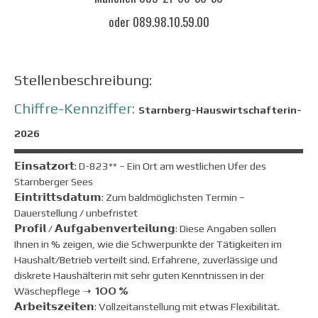
oder 089.98.10.59.00
Stellenbeschreibung:
Chiffre-Kennziffer:
Starnberg-Hauswirtschafterin-
2026
𝗘𝗶𝗻𝘀𝗮𝘁𝘇𝗼𝗿𝘁: D-823** – Ein Ort am westlichen Ufer des
Starnberger Sees
𝗘𝗶𝗻𝘁𝗿𝗶𝘁𝘁𝘀𝗱𝗮𝘁𝘂𝗺: Zum baldmöglichsten Termin –
Dauerstellung / unbefristet
𝗣𝗿𝗼𝗳𝗶𝗹 / 𝗔𝘂𝗳𝗴𝗮𝗯𝗲𝗻𝘃𝗲𝗿𝘁𝗲𝗶𝗹𝘂𝗻𝗴: Diese Angaben sollen
Ihnen in % zeigen, wie die Schwerpunkte der Tätigkeiten im
Haushalt/Betrieb verteilt sind. Erfahrene, zuverlässige und
diskrete Haushälterin mit sehr guten Kenntnissen in der
Wäschepflege
➝ 100 %
𝗔𝗿𝗯𝗲𝗶𝘁𝘀𝘇𝗲𝗶𝘁𝗲𝗻: Vollzeitanstellung mit etwas Flexibilität.