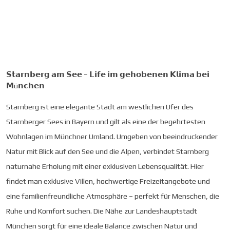
𝗦𝘁𝗮𝗿𝗻𝗯𝗲𝗿𝗴 𝗮𝗺 𝗦𝗲𝗲 – 𝗟𝗶𝗳𝗲 𝗶𝗺 𝗴𝗲𝗵𝗼𝗯𝗲𝗻𝗲𝗻 𝗞𝗹𝗶𝗺𝗮 𝗯𝗲𝗶
𝗠ü𝗻𝗰𝗵𝗲𝗻
Starnberg ist eine elegante Stadt am westlichen Ufer des
Starnberger Sees in Bayern und gilt als eine der begehrtesten
Wohnlagen im Münchner Umland. Umgeben von beeindruckender
Natur mit Blick auf den See und die Alpen, verbindet Starnberg
naturnahe Erholung mit einer exklusiven Lebensqualität. Hier
findet man exklusive Villen, hochwertige Freizeitangebote und
eine familienfreundliche Atmosphäre – perfekt für Menschen, die
Ruhe und Komfort suchen. Die Nähe zur Landeshauptstadt
München sorgt für eine ideale Balance zwischen Natur und