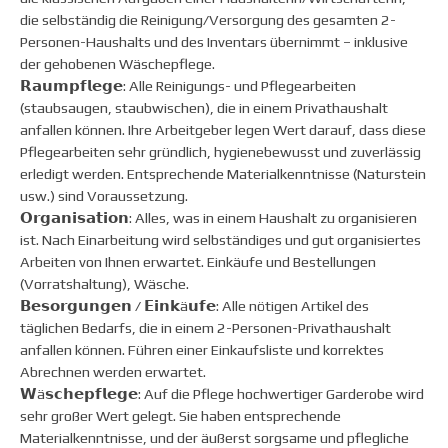
die selbständig die Reinigung/Versorgung des gesamten 2-
Personen-Haushalts und des Inventars übernimmt – inklusive
der gehobenen Wäschepflege.
𝗥𝗮𝘂𝗺𝗽𝗳𝗹𝗲𝗴𝗲: Alle Reinigungs- und Pflegearbeiten
(staubsaugen, staubwischen), die in einem Privathaushalt
anfallen können. Ihre Arbeitgeber legen Wert darauf, dass diese
Pflegearbeiten sehr gründlich, hygienebewusst und zuverlässig
erledigt werden. Entsprechende Materialkenntnisse (Naturstein
usw.) sind Voraussetzung.
𝗢𝗿𝗴𝗮𝗻𝗶𝘀𝗮𝘁𝗶𝗼𝗻: Alles, was in einem Haushalt zu organisieren
ist. Nach Einarbeitung wird selbständiges und gut organisiertes
Arbeiten von Ihnen erwartet. Einkäufe und Bestellungen
(Vorratshaltung), Wäsche.
𝗕𝗲𝘀𝗼𝗿𝗴𝘂𝗻𝗴𝗲𝗻 / 𝗘𝗶𝗻𝗸ä𝘂𝗳𝗲: Alle nötigen Artikel des
täglichen Bedarfs, die in einem 2-Personen-Privathaushalt
anfallen können. Führen einer Einkaufsliste und korrektes
Abrechnen werden erwartet.
𝗪ä𝘀𝗰𝗵𝗲𝗽𝗳𝗹𝗲𝗴𝗲: Auf die Pflege hochwertiger Garderobe wird
sehr großer Wert gelegt. Sie haben entsprechende
Materialkenntnisse, und der äußerst sorgsame und pflegliche