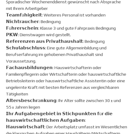
Sporadischer Wochenenddienst gewünscht nach Absprache
mit Ihrem Arbeitgeber
𝗧𝗲𝗮𝗺𝗳ä𝗵𝗶𝗴𝗸𝗲𝗶𝘁: Weiteres Personal ist vorhanden
𝗡𝗶𝗰𝗵𝘁𝗿𝗮𝘂𝗰𝗵𝗲𝗿: Bedingung
𝗙ü𝗵𝗿𝗲𝗿𝘀𝗰𝗵𝗲𝗶𝗻: Klasse 3 und gute Fahrpraxis Bedingung
𝗣𝗞𝗪: Dienstwagen wird gestellt.
𝗥𝗲𝗳𝗲𝗿𝗲𝗻𝘇𝗲𝗻 𝗮𝘂𝘀 𝗣𝗿𝗶𝘃𝗮𝘁𝗵𝗮𝘂𝘀𝗵𝗮𝗹𝘁: Bedingung
𝗦𝗰𝗵𝘂𝗹𝗮𝗯𝘀𝗰𝗵𝗹𝘂𝘀𝘀: Eine gute Allgemeinbildung und
Berufserfahrung im gehobenen Privathaushalt sind
Voraussetzung.
𝗙𝗮𝗰𝗵𝗮𝘂𝘀𝗯𝗶𝗹𝗱𝘂𝗻𝗴𝗲𝗻: Hauswirtschafterin oder
Familienpflegerin oder Wirtschafterin oder hauswirtschaftliche
Betriebsleiterin oder hauswirtschaftliche Assistentin oder eine
ungelernte Kraft mit besten Referenzen aus vergleichbaren
Tätigkeiten
𝗔𝗹𝘁𝗲𝗿𝘀𝗯𝗲𝘀𝗰𝗵𝗿ä𝗻𝗸𝘂𝗻𝗴: Ihr Alter sollte zwischen 30 ± und
55 ± Jahren liegen
𝗜𝗵𝗿 𝗔𝘂𝗳𝗴𝗮𝗯𝗲𝗻𝗴𝗲𝗯𝗶𝗲𝘁 𝗶𝗻 𝗦𝘁𝗶𝗰𝗵𝗽𝘂𝗻𝗸𝘁𝗲𝗻 𝗳ü𝗿 𝗱𝗶𝗲
𝗵𝗮𝘂𝘀𝘄𝗶𝗿𝘁𝘀𝗰𝗵𝗮𝗳𝘁𝗹𝗶𝗰𝗵𝗲𝗻 𝗔𝘂𝗳𝗴𝗮𝗯𝗲𝗻:
𝗛𝗮𝘂𝘀𝘄𝗶𝗿𝘁𝘀𝗰𝗵𝗮𝗳𝘁: Der Arbeitsplatz umfasst im Wesentlichen
die klassischen Aufgaben einer Haushälterin/Wirtschafterin,