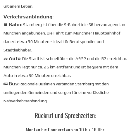
urbanem Leben.
𝗩𝗲𝗿𝗸𝗲𝗵𝗿𝘀𝗮𝗻𝗯𝗶𝗻𝗱𝘂𝗻𝗴:
🚆 𝗕𝗮𝗵𝗻: Starnberg ist über die S-Bahn-Linie S6 hervorragend an
München angebunden. Die Fahrt zum Münchner Hauptbahnhof
dauert etwa 30 Minuten – ideal für Berufspendler und
Stadtliebhaber.
🚗 𝗔𝘂𝘁𝗼: Die Stadt ist schnell über die A952 und die B2 erreichbar.
München liegt nur ca. 25 km entfernt und ist bequem mit dem
Auto in etwa 30 Minuten erreichbar.
🚌 𝗕𝘂𝘀: Regionale Buslinien verbinden Starnberg mit den
umliegenden Gemeinden und sorgen für eine verlässliche
Nahverkehrsanbindung.
Rückruf und Sprechzeiten:
Montag bis Donnerstag von 10 bis 16 Uhr.