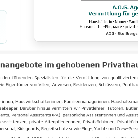
A.O.G. A
Vermittlung für g
Haushälterin · Nanny · Fam
Hausmeister-Ehepaare · private
AOG · Stollbergs
enangebote im gehobenen Privatha
 den führenden Spezialisten für die Vermittlung von qualifiziert
wie Eigentümer von Villen, Anwesen, Residenzen, Schlössern, Penthäu
erinnen, Hauswirtschafterinnen, Familienmanagerinnen, Haushaltsm
keeper. Darüber hinaus vermitteln wir Privatlehrer, Tutoren, Butl
tants, Personal Assistants (PA), persönliche Assistentinnen und Assis
geassistenzen, private Altenpflegerinnen, Privatköchinnen, Privatköc
rsonal, Kidsguards, Begleitschutz sowie Flug-, Yacht- und Crew-Pers