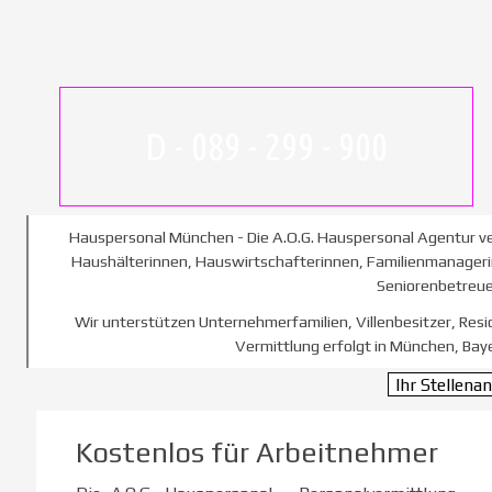
D - 089 - 299 - 900
Hauspersonal München -
Die A.O.G. Hauspersonal Agentur v
Haushälterinnen, Hauswirtschafterinnen, Familienmanager
Seniorenbetreue
Wir unterstützen Unternehmerfamilien, Villenbesitzer, Res
Vermittlung erfolgt in München, Bay
Ihr Stellena
Kostenlos für Arbeitnehmer