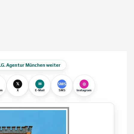
O.G. Agentur München weiter
𝕏
✉
SMS
◎
am
X
E-Mail
SMS
Instagram