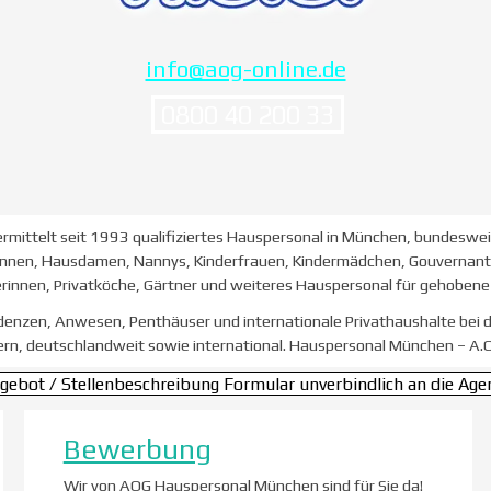
info@aog-online.de
0800 40 200 33
ermittelt seit 1993 qualifiziertes Hauspersonal in München, bundeswe
innen, Hausdamen, Nannys, Kinderfrauen, Kindermädchen, Gouvernante
rinnen, Privatköche, Gärtner und weiteres Hauspersonal für gehobene 
idenzen, Anwesen, Penthäuser und internationale Privathaushalte bei
ern, deutschlandweit sowie international.
Hauspersonal München – A.O
ngebot / Stellenbeschreibung Formular unverbindlich an die Age
Bewerbung
Wir von AOG Hauspersonal München sind für Sie da!