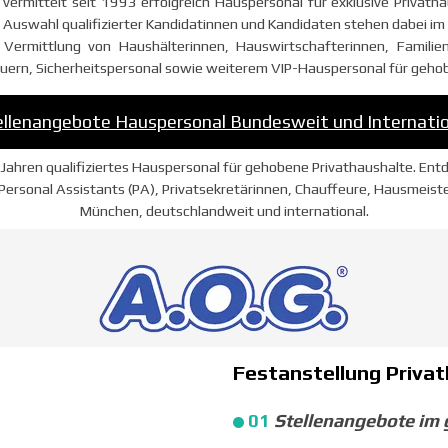
vermittelt seit 1993 erfolgreich Hauspersonal für exklusive Privath
e Auswahl qualifizierter Kandidatinnen und Kandidaten stehen dabei im 
 Vermittlung von Haushälterinnen, Hauswirtschafterinnen, Familien
uern, Sicherheitspersonal sowie weiterem VIP-Hauspersonal für gehob
ellenangebote Hauspersonal Bundesweit und Internatio
 Jahren qualifiziertes Hauspersonal für gehobene Privathaushalte. Ent
ersonal Assistants (PA), Privatsekretärinnen, Chauffeure, Hausmeist
München, deutschlandweit und international.
Festanstellung
Priva
01
Stellenangebote im 