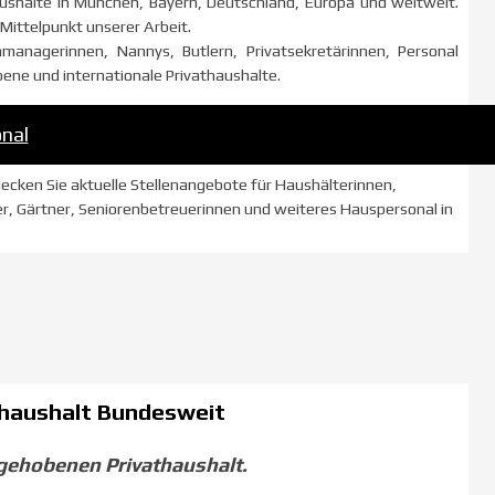
aushalte in München, Bayern, Deutschland, Europa und weltweit.
Mittelpunkt unserer Arbeit.
managerinnen, Nannys, Butlern, Privatsekretärinnen, Personal
ene und internationale Privathaushalte.
nal
decken Sie aktuelle Stellenangebote für Haushälterinnen,
er, Gärtner, Seniorenbetreuerinnen und weiteres Hauspersonal in
thaushalt
Bundesweit
gehobenen Privathaushalt.