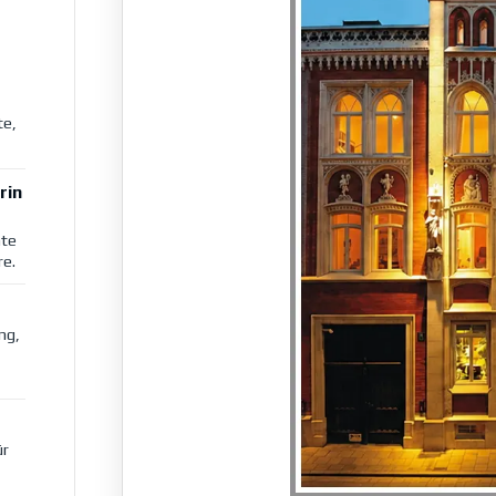
te,
rin
ate
e.
ng,
ür