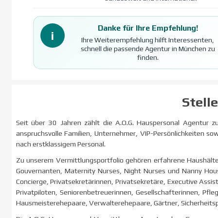
Danke für Ihre Empfehlung!
i
Ihre Weiterempfehlung hilft Interessenten,
schnell die passende Agentur in München zu
finden.
Stell
Seit über 30 Jahren zählt die A.O.G. Hauspersonal Agentur zu
anspruchsvolle Familien, Unternehmer, VIP-Persönlichkeiten so
nach erstklassigem Personal.
Zu unserem Vermittlungsportfolio gehören erfahrene Haushält
Gouvernanten, Maternity Nurses, Night Nurses und Nanny House
Concierge, Privatsekretärinnen, Privatsekretäre, Executive Assis
Privatpiloten, Seniorenbetreuerinnen, Gesellschafterinnen, Pfle
Hausmeisterehepaare, Verwalterehepaare, Gärtner, Sicherheitspe