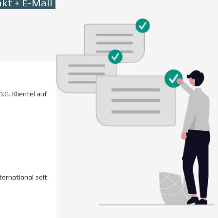
kt + E-Mail
.G. Klientel auf
ernational seit