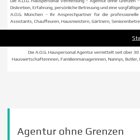
Die A.O.G. Hauspersonal Vermittlung – Agentur ohne Grenzen – 
Diskretion, Erfahrung, persönliche Betreuung und eine sorgfältig
A.O.G. München – Ihr Ansprechpartner für die professionelle
Assistants, Chauffeuren, Hausmeistern, Gärtnern, Seniorenbetre
St
Die A.O.G. Hauspersonal Agentur vermittelt seit über 30
Hauswirtschafterinnen, Familienmanagerinnen, Nannys, Butler, P
Agentur ohne Grenzen