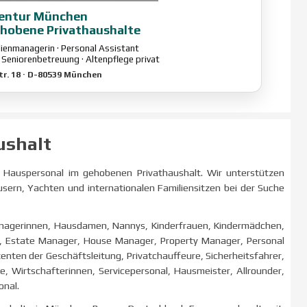
gentur München
ehobene Privathaushalte
ilienmanagerin · Personal Assistant
 Seniorenbetreuung · Altenpflege privat
tr. 18 · D-80539 München
ushalt
em Hauspersonal im gehobenen Privathaushalt. Wir unterstützen
sern, Yachten und internationalen Familiensitzen bei der Suche
anagerinnen, Hausdamen, Nannys, Kinderfrauen, Kindermädchen,
er, Estate Manager, House Manager, Property Manager, Personal
tenten der Geschäftsleitung, Privatchauffeure, Sicherheitsfahrer,
he, Wirtschafterinnen, Servicepersonal, Hausmeister, Allrounder,
onal.