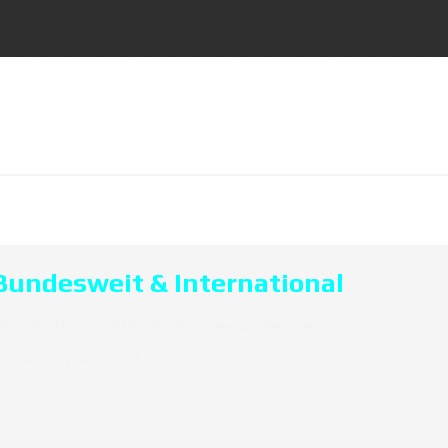
 Bundesweit & International
 Hausmeistern, Gärtnern, Hausmeisterehepaaren,
tsleitung seit 1993.