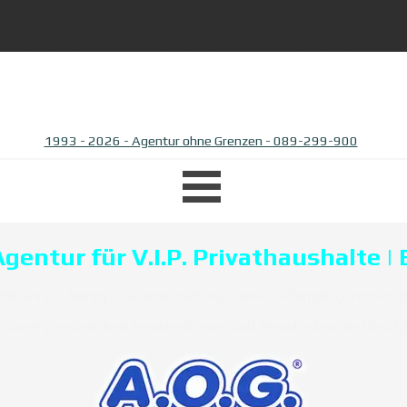
1993 - 2026 - Agentur ohne Grenzen - 089-299-900
Menü überspringen
ntur für V.I.P. Privathaushalte |
fterinnen, Nannys, Seniorenbetreuerinnen, Altenpflegerinnen,
 sowie persönlichen Assistentinnen und Assistenten der Geschäf