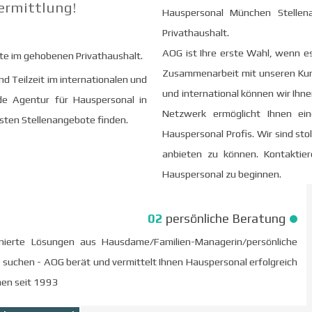
ermittlung!
Hauspersonal München Stellena
Privathaushalt.
AOG ist Ihre erste Wahl, wenn e
te im gehobenen Privathaushalt.
Zusammenarbeit mit unseren Kun
nd Teilzeit im internationalen und
und international können wir Ihn
de Agentur für Hauspersonal in
Netzwerk ermöglicht Ihnen ein
esten Stellenangebote finden.
Hauspersonal Profis. Wir sind st
anbieten zu können. Kontakti
Hauspersonal zu beginnen.
02
persönliche Beratung
ierte Lösungen aus Hausdame/Familien-Managerin/persönliche
 suchen - AOG berät und vermittelt Ihnen Hauspersonal erfolgreich
hen
seit 1993