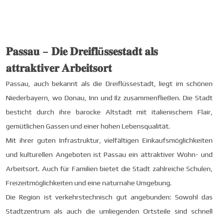
𝐏𝐚𝐬𝐬𝐚𝐮 – 𝐃𝐢𝐞 𝐃𝐫𝐞𝐢𝐟𝐥ü𝐬𝐬𝐞𝐬𝐭𝐚𝐝𝐭 𝐚𝐥𝐬
𝐚𝐭𝐭𝐫𝐚𝐤𝐭𝐢𝐯𝐞𝐫 𝐀𝐫𝐛𝐞𝐢𝐭𝐬𝐨𝐫𝐭
Passau, auch bekannt als die
Dreiflüssestadt,
liegt im schönen
Niederbayern, wo Donau, Inn und Ilz zusammenfließen. Die Stadt
besticht durch ihre barocke Altstadt mit italienischem Flair,
gemütlichen Gassen und einer hohen Lebensqualität.
Mit ihrer guten Infrastruktur, vielfältigen Einkaufsmöglichkeiten
und kulturellen Angeboten ist Passau ein attraktiver Wohn- und
Arbeitsort. Auch für Familien bietet die Stadt zahlreiche Schulen,
Freizeitmöglichkeiten und eine naturnahe Umgebung.
Die Region ist verkehrstechnisch gut angebunden: Sowohl das
Stadtzentrum als auch die umliegenden Ortsteile sind schnell