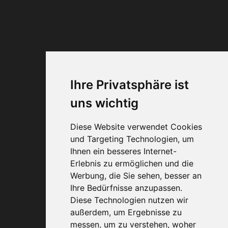
© 1993–2026 A·O·G
– Alle Rechte
vorbehalten.
Web-Design + SEO
Carlheinz Schichl
Ihre Privatsphäre ist
uns wichtig
Diese Website verwendet Cookies
und Targeting Technologien, um
Ihnen ein besseres Internet-
Erlebnis zu ermöglichen und die
0800 40 200 33
Werbung, die Sie sehen, besser an
Ihre Bedürfnisse anzupassen.
Diese Technologien nutzen wir
außerdem, um Ergebnisse zu
messen, um zu verstehen, woher