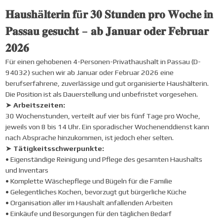
𝐇𝐚𝐮𝐬𝐡ä𝐥𝐭𝐞𝐫𝐢𝐧 𝐟ü𝐫 𝟑𝟎 𝐒𝐭𝐮𝐧𝐝𝐞𝐧 𝐩𝐫𝐨 𝐖𝐨𝐜𝐡𝐞 𝐢𝐧
𝐏𝐚𝐬𝐬𝐚𝐮 𝐠𝐞𝐬𝐮𝐜𝐡𝐭 – 𝐚𝐛 𝐉𝐚𝐧𝐮𝐚𝐫 𝐨𝐝𝐞𝐫 𝐅𝐞𝐛𝐫𝐮𝐚𝐫
𝟐𝟎𝟐𝟔
Für einen gehobenen 4-Personen-Privathaushalt in Passau (D-
94032) suchen wir ab Januar oder Februar 2026 eine
berufserfahrene, zuverlässige und gut organisierte Haushälterin.
Die Position ist als Dauerstellung und unbefristet vorgesehen.
➤
Arbeitszeiten:
30 Wochenstunden, verteilt auf vier bis fünf Tage pro Woche,
jeweils von 8 bis 14 Uhr. Ein sporadischer Wochenenddienst kann
nach Absprache hinzukommen, ist jedoch eher selten.
➤
Tätigkeitsschwerpunkte:
• Eigenständige Reinigung und Pflege des gesamten Haushalts
und Inventars
• Komplette Wäschepflege und Bügeln für die Familie
• Gelegentliches Kochen, bevorzugt gut bürgerliche Küche
• Organisation aller im Haushalt anfallenden Arbeiten
• Einkäufe und Besorgungen für den täglichen Bedarf