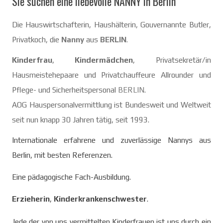
Sie suchen eine liebevolle NANNY in Berlin
Die Hauswirtschafterin, Haushälterin, Gouvernannte Butler,
Privatkoch, die
Nanny
aus
BERLIN
.
Kinderfrau
,
Kindermädchen
, Privatsekretär/in
Hausmeistehepaare und Privatchauffeure Allrounder und
Pflege- und Sicherheitspersonal
BERLIN
.
AOG Hauspersonalvermittlung
ist
Bundesweit
und Weltweit
seit nun knapp 30 Jahren tätig, seit 1993.
Internationale erfahrene und zuverlässige Nannys aus
Berlin, mit
besten Referenzen.
Eine pädagogische Fach-Ausbildung.
Erzieherin
,
Kinderkrankenschwester
.
Jede der von uns vermittelten Kinderfrauen ist uns durch ein