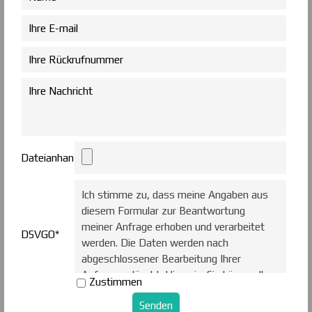
Dateianhang
Ich stimme zu, dass meine Angaben aus
diesem Formular zur Beantwortung
meiner Anfrage erhoben und verarbeitet
DSVGO
*
werden. Die Daten werden nach
abgeschlossener Bearbeitung Ihrer
Anfrage gelöscht. Hinweis: Sie können Ihre
Zustimmen
Einwilligung jederzeit für die Zukunft per
E-Mail an info@aog-online.de widerrufen.