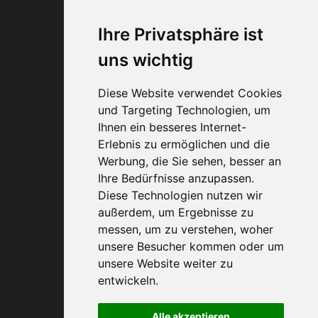
vorbehalten.
Web-Design + SEO
Carlheinz Schichl
Ihre Privatsphäre ist
uns wichtig
Diese Website verwendet Cookies
und Targeting Technologien, um
Ihnen ein besseres Internet-
Erlebnis zu ermöglichen und die
0800 40 200 33
Werbung, die Sie sehen, besser an
Ihre Bedürfnisse anzupassen.
Diese Technologien nutzen wir
außerdem, um Ergebnisse zu
messen, um zu verstehen, woher
unsere Besucher kommen oder um
unsere Website weiter zu
entwickeln.
Alle akzeptieren