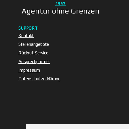
Agentur ohne Grenzen
seit 1993
Standort:
SUPPORT
Kontakt
Stollbergstraße 18
Stellenangebote
D-80539 München
Telefon: 089 / 299 900
Rückruf-Service
Ansprechpartner
Impressum
Datenschutzerklärung
© 1993–2026 A·O·G
– Alle Rechte