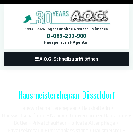
Direkt zum Seiteninhalt
1993 - 2026 · Agentur ohne Grenzen · München
D-089-299-900
Hauspersonal-Agentur
☰ A.O.G. Schnellzugriff öffnen
Hausmeisterehepaar Düsseldorf
Hauswirtschafterehepaar + Haushälterin +
Hauswirtschafterin + Nanny + Gouvernante + Hausdame +
Butler + Privatchauffeur + private Altenpflege +
Privatsekretärin +
Personalassistant + Hausmeister +