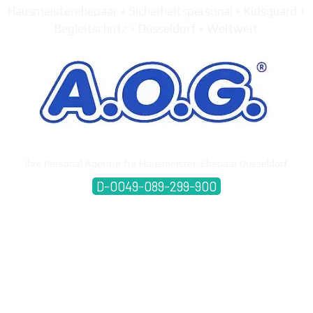
Hausmeisterehepaar + Sicherheitspersonal + Kidsguard +
Begleitschutz + Düsseldorf + Weltweit
Ihre Personal Agentur für Hausmeister-Ehepaar Düsseldorf
D-0049-089-299-900
call back service
free call 0800 40 200 33
Agentur ohne Grenzen International seit 1993