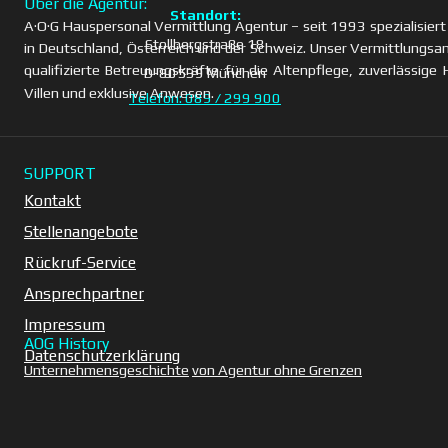
Über die Agentur:
Standort:
A·O·G Hauspersonal Vermittlung Agentur – seit 1993 spezialisiert
Stollbergstraße 18
in Deutschland, Österreich und der Schweiz. Unser Vermittlungsa
qualifizierte Betreuungskräfte für die Altenpflege, zuverlässig
D-80539 München
Villen und exklusive Anwesen.
Telefon: 089 / 299 900
SUPPORT
Kontakt
Stellenangebote
Rückruf-Service
Ansprechpartner
Impressum
AOG History
Datenschutzerklärung
Unternehmensgeschichte
von Agentur ohne Grenzen