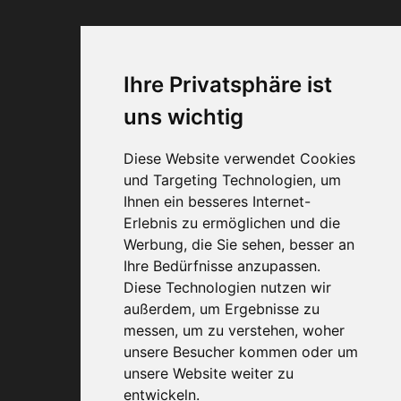
© 1993–2026 A·O·G
– Alle Rechte
vorbehalten.
Web-Design + SEO
Carlheinz Schichl
Ihre Privatsphäre ist
uns wichtig
Diese Website verwendet Cookies
und Targeting Technologien, um
Ihnen ein besseres Internet-
Erlebnis zu ermöglichen und die
0800 40 200 33
Werbung, die Sie sehen, besser an
Ihre Bedürfnisse anzupassen.
Diese Technologien nutzen wir
außerdem, um Ergebnisse zu
messen, um zu verstehen, woher
unsere Besucher kommen oder um
unsere Website weiter zu
entwickeln.