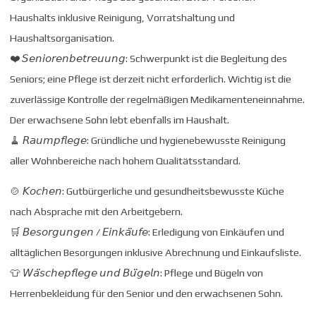
Haushalts inklusive Reinigung, Vorratshaltung und
Haushaltsorganisation.
❤️ 𝘚𝘦𝘯𝘪𝘰𝘳𝘦𝘯𝘣𝘦𝘵𝘳𝘦𝘶𝘶𝘯𝘨: Schwerpunkt ist die Begleitung des
Seniors; eine Pflege ist derzeit nicht erforderlich. Wichtig ist die
zuverlässige Kontrolle der regelmäßigen Medikamenteneinnahme.
Der erwachsene Sohn lebt ebenfalls im Haushalt.
🧹 𝘙𝘢𝘶𝘮𝘱𝘧𝘭𝘦𝘨𝘦: Gründliche und hygienebewusste Reinigung
aller Wohnbereiche nach hohem Qualitätsstandard.
🍲 𝘒𝘰𝘤𝘩𝘦𝘯: Gutbürgerliche und gesundheitsbewusste Küche
nach Absprache mit den Arbeitgebern.
🛒 𝘉𝘦𝘴𝘰𝘳𝘨𝘶𝘯𝘨𝘦𝘯 / 𝘌𝘪𝘯𝘬𝘢̈𝘶𝘧𝘦: Erledigung von Einkäufen und
alltäglichen Besorgungen inklusive Abrechnung und Einkaufsliste.
👕 𝘞𝘢̈𝘴𝘤𝘩𝘦𝘱𝘧𝘭𝘦𝘨𝘦 𝘶𝘯𝘥 𝘉𝘶̈𝘨𝘦𝘭𝘯: Pflege und Bügeln von
Herrenbekleidung für den Senior und den erwachsenen Sohn.