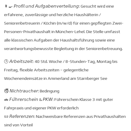
👩‍🍳 𝘗𝘳𝘰𝘧𝘪𝘭 𝘶𝘯𝘥 𝘈𝘶𝘧𝘨𝘢𝘣𝘦𝘯𝘷𝘦𝘳𝘵𝘦𝘪𝘭𝘶𝘯𝘨: Gesucht wird eine
erfahrene, zuverlässige und herzliche Haushälterin /
Seniorenbetreuerin / Köchin (m/w/d) für einen gepflegten Zwei-
Personen-Privathaushalt in München-Lehel. Die Stelle umfasst
alle klassischen Aufgaben der Haushaltsführung sowie eine
verantwortungsbewusste Begleitung in der Seniorenbetreuung.
🕒 𝘈𝘳𝘣𝘦𝘪𝘵𝘴𝘻𝘦𝘪𝘵: 40 Std. Woche / 8-Stunden-Tag, Montag bis
Freitag, flexible Arbeitszeiten – gelegentliche
Wochenendeinsätze in Ammerland am Starnberger See
🚭 𝘕𝘪𝘤𝘩𝘵𝘳𝘢𝘶𝘤𝘩𝘦𝘳: Bedingung
🚗 𝘍𝘶̈𝘩𝘳𝘦𝘳𝘴𝘤𝘩𝘦𝘪𝘯 & 𝘗𝘒𝘞: Führerschein Klasse 3 mit guter
Fahrpraxis und eigener PKW erforderlich
📜 𝘙𝘦𝘧𝘦𝘳𝘦𝘯𝘻𝘦𝘯: Nachweisbare Referenzen aus Privathaushalten
sind von Vorteil