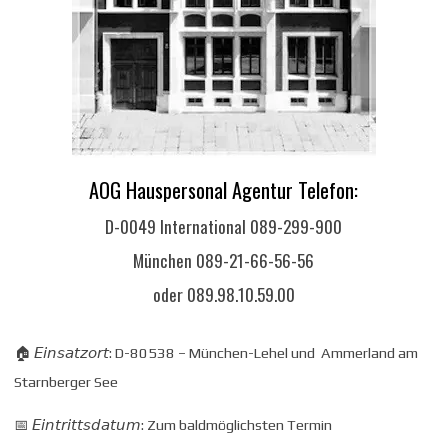
AOG Hauspersonal Agentur Telefon:
D-0049 International 089-299-900
München 089-21-66-56-56
oder 089.98.10.59.00
🏠 𝘌𝘪𝘯𝘴𝘢𝘵𝘻𝘰𝘳𝘵: D-80538 – München-Lehel und Ammerland am
Starnberger See
📅 𝘌𝘪𝘯𝘵𝘳𝘪𝘵𝘵𝘴𝘥𝘢𝘵𝘶𝘮: Zum baldmöglichsten Termin