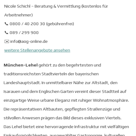
Nicole Schichl – Beratung & Vermittlung (kostenlos für
Arbeitnehmer)
📞 0800 / 40 200 30 (gebührenfrei)
📞 089 / 299 900
✉️ info@aog-online.de
weitere Stellenangebote ansehen
München-Lehel
gehört zu den begehrtesten und
traditionsreichsten Stadtvierteln der bayerischen
Landeshauptstadt. In unmittelbarer Nähe zur Altstadt, den
Isarauen und dem Englischen Garten vereint dieser Stadtteil auf
einzigartige Weise urbane Eleganz mit ruhiger Wohnatmosphäre.
Die repräsentativen Altbauten, gepflegten Straßenzüge und
stilvollen Anwesen prägen das Bild dieses exklusiven Viertels.
Das Lehel bietet eine hervorragende Infrastruktur mit vielfältigen
Einkaufsmöglichkeiten, ausgewählter Gastronomie, kulturellen