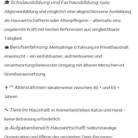
🎓 𝘚𝘤𝘩𝘶𝘭𝘢𝘶𝘴𝘣𝘪𝘭𝘥𝘶𝘯𝘨 𝘶𝘯𝘥 𝘍𝘢𝘤𝘩𝘢𝘶𝘴𝘣𝘪𝘭𝘥𝘶𝘯𝘨: Gute
Allgemeinbildung und möglichst eine abgeschlossene Ausbildung
als Hauswirtschafterin oder Altenpflegerin – alternativ eine
ungelernte Kraft mit besten Referenzen aus vergleichbarer
Tätigkeit
💼 𝘉𝘦𝘳𝘶𝘧𝘴𝘦𝘳𝘧𝘢𝘩𝘳𝘶𝘯𝘨: Mehrjährige Erfahrung im Privathaushalt
erwünscht – ein einfühlsamer, aufmerksamer und
verantwortungsbewusster Umgang mit älteren Menschen ist
Grundvoraussetzung
👩‍🦳 𝘈𝘭𝘵𝘦𝘳𝘴𝘳𝘢𝘩𝘮𝘦𝘯: Idealerweise zwischen 40 + und 60 +
Jahren
🐾 𝘛𝘪𝘦𝘳𝘦 𝘪𝘮 𝘏𝘢𝘶𝘴𝘩𝘢𝘭𝘵: In Ammerland leben Katze und Hund –
keine Betreuung erforderlich
🧺 𝘈𝘶𝘧𝘨𝘢𝘣𝘦𝘯𝘣𝘦𝘳𝘦𝘪𝘤𝘩 𝘏𝘢𝘶𝘴𝘸𝘪𝘳𝘵𝘴𝘤𝘩𝘢𝘧𝘵: Selbstständige
Organisation und Pflege des gesamten Zwei-Personen-