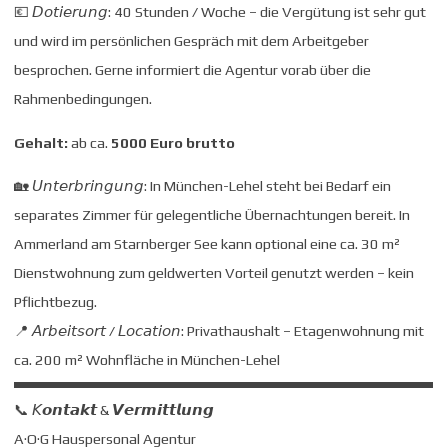
💶 𝘋𝘰𝘵𝘪𝘦𝘳𝘶𝘯𝘨: 40 Stunden / Woche – die Vergütung ist sehr gut
und wird im persönlichen Gespräch mit dem Arbeitgeber
besprochen. Gerne informiert die Agentur vorab über die
Rahmenbedingungen.
Gehalt:
ab ca.
5000 Euro brutto
🏡 𝘜𝘯𝘵𝘦𝘳𝘣𝘳𝘪𝘯𝘨𝘶𝘯𝘨: In München-Lehel steht bei Bedarf ein
separates Zimmer für gelegentliche Übernachtungen bereit. In
Ammerland am Starnberger See kann optional eine ca. 30 m²
Dienstwohnung zum geldwerten Vorteil genutzt werden – kein
Pflichtbezug.
📍 𝘈𝘳𝘣𝘦𝘪𝘵𝘴𝘰𝘳𝘵 / 𝘓𝘰𝘤𝘢𝘵𝘪𝘰𝘯: Privathaushalt – Etagenwohnung mit
ca. 200 m² Wohnfläche in München-Lehel
📞 𝘒𝙤𝙣𝙩𝙖𝙠𝙩 & 𝙑𝙚𝙧𝙢𝙞𝙩𝙩𝙡𝙪𝙣𝙜
A·O·G Hauspersonal Agentur