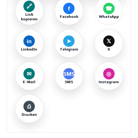
🔗
f
☎
Link
Facebook
WhatsApp
kopieren
in
➤
𝕏
LinkedIn
Telegram
X
✉
SMS
◎
E-Mail
SMS
Instagram
⎙
Drucken