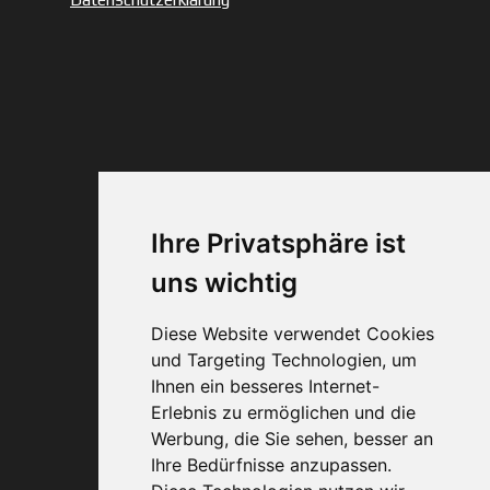
© 1993–2026 A·O·G
– Alle Rechte
vorbehalten.
Web-Design + SEO
Carlheinz Schichl
Ihre Privatsphäre ist
uns wichtig
Diese Website verwendet Cookies
und Targeting Technologien, um
Ihnen ein besseres Internet-
Erlebnis zu ermöglichen und die
0800 40 200 33
Werbung, die Sie sehen, besser an
Ihre Bedürfnisse anzupassen.